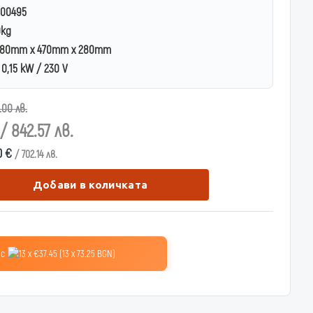
00495
0kg
80mm x 470mm x 280mm
0,15 kW / 230 V
.00 лв.
/ 842.57 лв.
0 €
/ 702.14 лв.
Добави в количката
 с
13 x €37.45 (13 x 73.25 BGN)