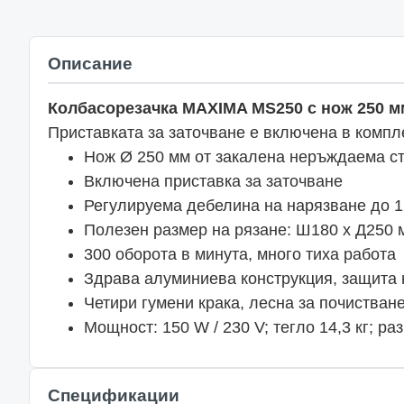
Описание
Колбасорезачка MAXIMA MS250 с нож 250 м
Приставката за заточване е включена в компл
Нож Ø 250 мм от закалена неръждаема с
Включена приставка за заточване
Регулируема дебелина на нарязване до 
Полезен размер на рязане: Ш180 х Д250 
300 оборота в минута, много тиха работа
Здрава алуминиева конструкция, защита 
Четири гумени крака, лесна за почистван
Мощност: 150 W / 230 V; тегло 14,3 кг; р
Спецификации