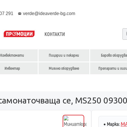
07 291
verde@ideaverde-bg.com
КОНТАКТИ
Конвектомати
Пицарии и пекарни
Барово оборудва
Инвентар
Миялно оборудване
Препарати и хиг
самонаточваща се, MS250 0930
MA
Марка: