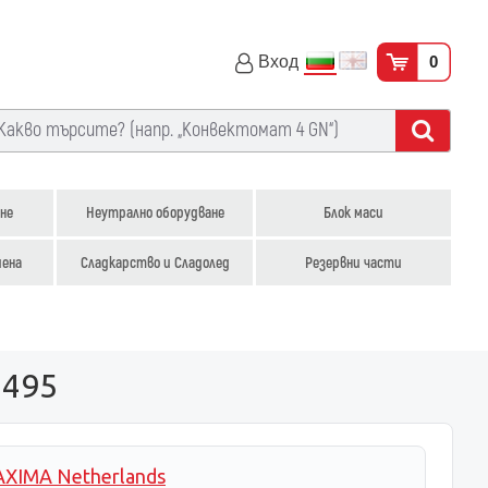
Вход
0
не
Неутрално оборудване
Блок маси
иена
Сладкарство и Сладолед
Резервни части
0495
XIMA Netherlands