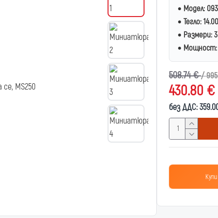
Модел:
093
Тегло:
14.0
Размери:
3
Мощност:
508.74 €
/ 995
430.80 €
без ДДС: 359.0
Купи