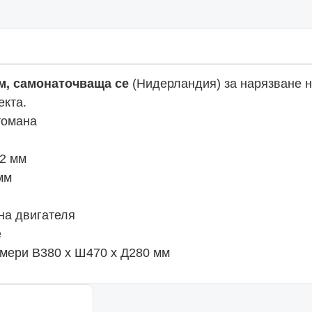
м, самонаточваща се
(Нидерландия) за нарязване на
екта.
томана
12 мм
мм
на двигателя
е
азмери В380 х Ш470 х Д280 мм