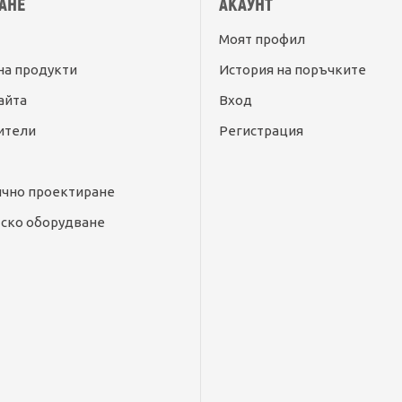
АНЕ
АКАУНТ
Моят профил
на продукти
История на поръчките
айта
Вход
ители
Регистрация
ично проектиране
ско оборудване