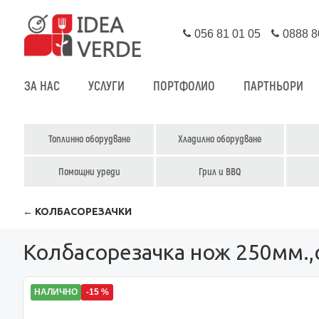
056 81 01 05
0888 8
ЗА НАС
УСЛУГИ
ПОРТФОЛИО
ПАРТНЬОРИ
Топлинно оборудване
Хладилно оборудване
Помощни уреди
Грил и BBQ
← КОЛБАСОРЕЗАЧКИ
Колбасорезачка нож 250мм.,
НАЛИЧНО
-15 %