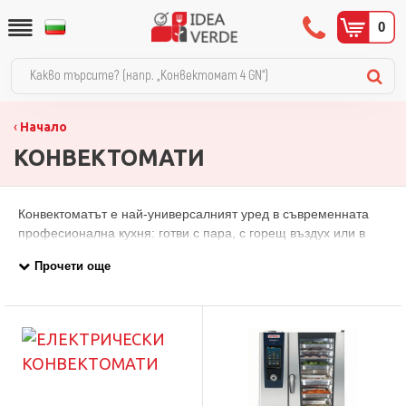
0
Начало
КОНВЕКТОМАТИ
Конвектоматът е най-универсалният уред в съвременната
професионална кухня: готви с пара, с горещ въздух или в
комбиниран режим и заменя няколко конвенционални уреда.
В категорията ще откриете електрически и газови
конвектомати с различен капацитет, от компактни модели
4х2/3 GN за малки кухни до големи системи с колички 40х1/1
GN (около 500 порции на зареждане), с водачи по
гастронорм стандарт (1/1, 2/1 и 2/3 GN) и за сладкарски тави
600х400 мм. Висок клас е италианската марка Lainox със
сериите Naboo, Sapiens, Aroma, Compact и Icon, с
програмируемо или сензорно управление и функция за