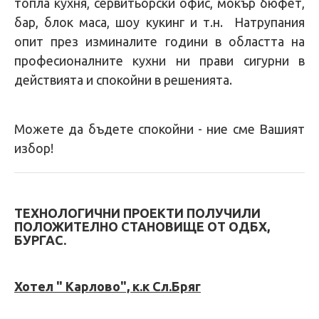
топла кухня, сервитьорски офис, мокър бюфет,
бар, блок маса, шоу кукинг и т.н. Натрупания
опит през изминалите години в областта на
професионалните кухни ни прави сигурни в
действията и спокойни в решенията.
Можете да бъдете спокойни - ние сме Вашият
избор!
ТЕХНОЛОГИЧНИ ПРОЕКТИ ПОЛУЧИЛИ
ПОЛОЖИТЕЛНО СТАНОВИЩЕ ОТ ОДБХ,
БУРГАС.
Хотел " Карлово", к.к Сл.Бряг