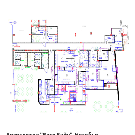
Апартхотел "Виго Бийч", Несебър