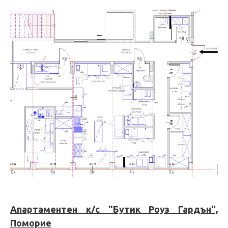
Апартаментен к/с "Бутик Роуз Гардън",
Поморие