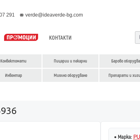
07 291
verde@ideaverde-bg.com
КОНТАКТИ
Конвектомати
Пицарии и пекарни
Барово оборудва
Инвентар
Миялно оборудване
Препарати и хиг
6936
P
Марка: