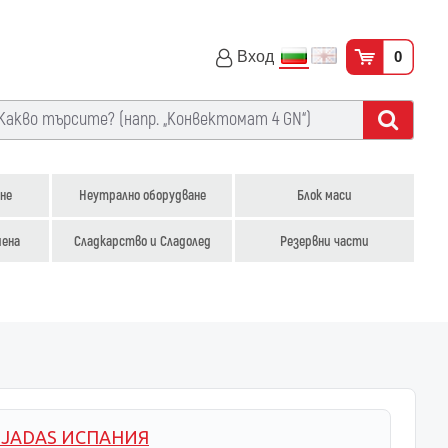
Вход
0
не
Неутрално оборудване
Блок маси
иена
Сладкарство и Сладолед
Резервни части
UJADAS ИСПАНИЯ