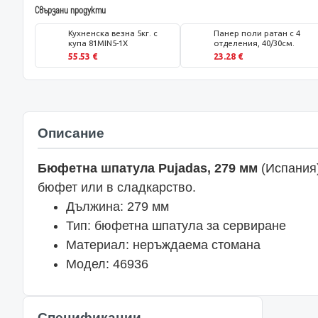
Свързани продукти
Кухненска везна 5кг. с
Панер поли ратан с 4
купа 81MIN5-1X
отделения, 40/30см.
55.53 €
23.28 €
Описание
Бюфетна шпатула Pujadas, 279 мм
(Испания)
бюфет или в сладкарство.
Дължина: 279 мм
Тип: бюфетна шпатула за сервиране
Материал: неръждаема стомана
Модел: 46936
Спецификации