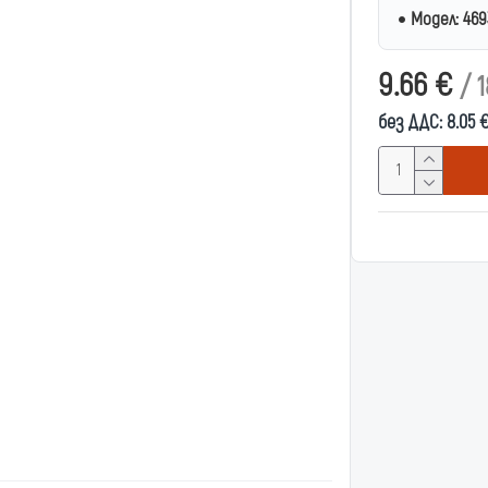
Модел:
469
9.66 €
/ 1
без ДДС: 8.05 