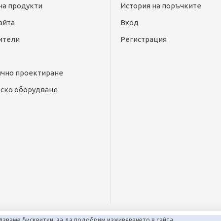
на продукти
История на поръчките
айта
Вход
ители
Регистрация
ично проектиране
ско оборудване
лзваме бисквитки, за да подобрим изживяването в сайта.