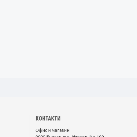
КОНТАКТИ
Офис и магазин
8000 Бургас, ж.к. Изгрев, бл. 199