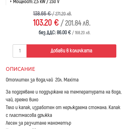
Мощност:
2,5 kW / 230 V
138.66 €
/ 271.20 лв.
103.20 €
/ 201.84 лв.
без ДДС: 86.00 €
/ 168.20 лв.
Добави в количката
ОПИСАНИЕ
Отоплител за вода,чай 20л. Maxima
За подгряване и поддържане на температурата на вода,
чай, греяно вино
Тяло и капак, изработен от неръждаема стомана. Капак
с пластмасова дръжка
Лесен за разчитане манометър