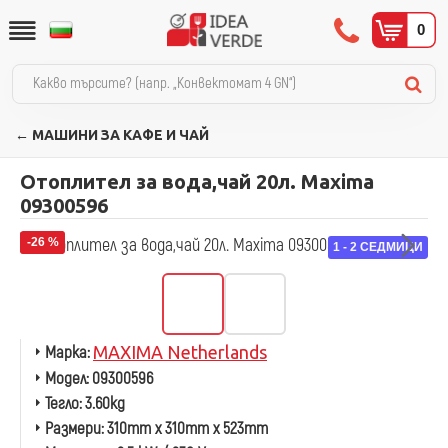
0
← МАШИНИ ЗА КАФЕ И ЧАЙ
Отоплител за вода,чай 20л. Maxima
09300596
-26 %
1 - 2 СЕДМИЦИ
Марка:
MAXIMA Netherlands
Модел:
09300596
Тегло:
3.60kg
Размери:
310mm x 310mm x 523mm