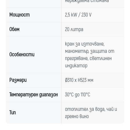
неръждаема стомана
Мощност
2,5 kW / 230 V
Обем
20 литра
кран за източване,
манометър, защита от
Особености
прегряване, светлинен
индикатор
Размери
Ø310 x H523 мм
Температурен диапазон
30°C до 110°C
отоплител за вода, чай и
Тип
греяно вино