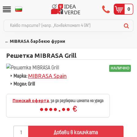
0
← MIBRASA барбекю фурни
Решетка MIBRASA Grill
НАЛИЧНО
Марка:
MIBRASA Spain
Модел:
Grill
Поискай оферта
, за да разбереш цената на уреда
€
Добави в количката