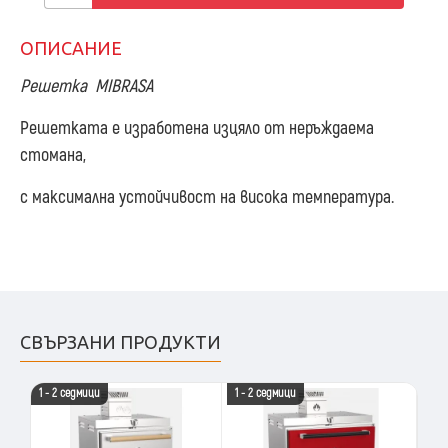
ОПИСАНИЕ
Решетка MIBRASA
Решетката е изработена изцяло от неръждаема
стомана,
с максимална устойчивост на висока температура.
СВЪРЗАНИ ПРОДУКТИ
1 - 2 седмици
1 - 2 седмици
1 -