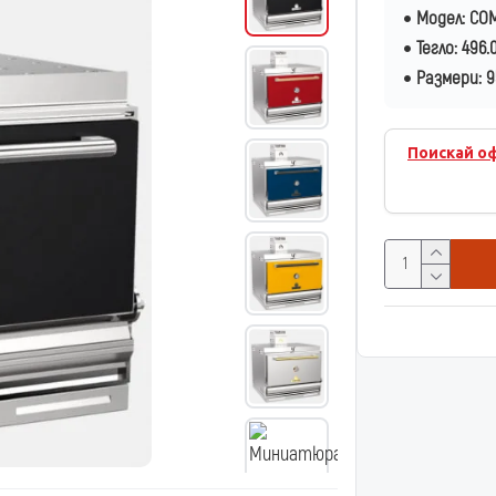
Модел:
COM
Тегло:
496.
Размери:
9
Поискай о