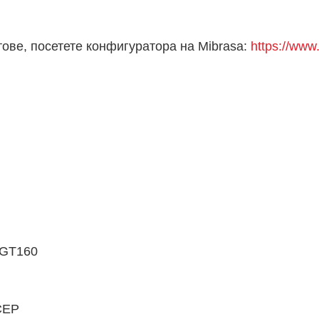
ове, посетете конфигуратора на Mibrasa:
https://www
 GT160
G
PALA
е - CEP