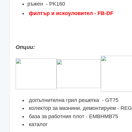
ръжен - PK160
филтър и искоуловител - FB-DF
Опции:
допълнителна грил решетка - GT75
колектор за мазнини, демонтируем - REG
база за работния плот - EMBHM
каталог