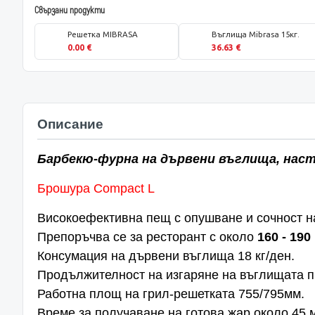
Свързани продукти
Решетка MIBRASA
Въглища Mibrasa 15кг.
0.00 €
36.63 €
Описание
Барбекю-фурна на дървени въглища, нас
Брошура Compact L
Високоефективна пещ с опушване и сочност н
Препоръчва се за ресторант с около
160 - 190
Консумация на дървени въглища 18 кг/ден.
Продължителност на изгаряне на въглищата пр
Работна площ на грил-решетката 755/795мм.
Време за получаване на готова жар около 45 