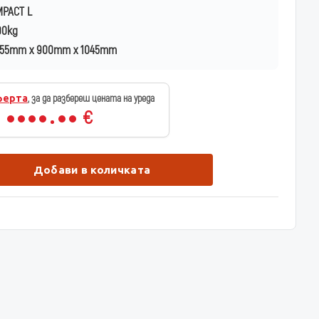
PACT L
00kg
55mm x 900mm x 1045mm
ферта
, за да разбереш цената на уреда
€
Добави в количката