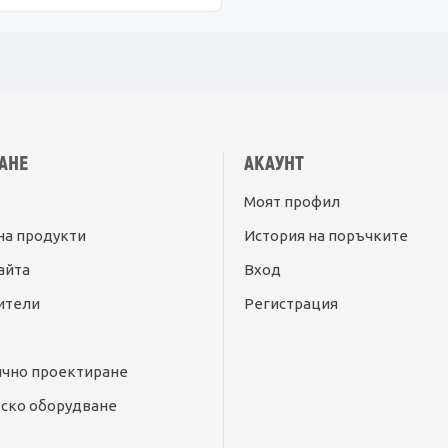
АНЕ
АКАУНТ
Моят профил
на продукти
История на поръчките
айта
Вход
ители
Регистрация
ично проектиране
ско оборудване