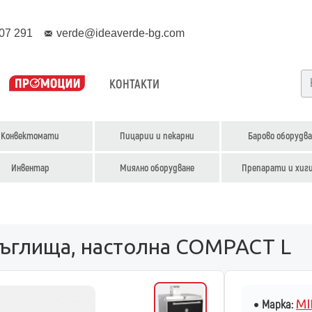
07 291
verde@ideaverde-bg.com
КОНТАКТИ
Конвектомати
Пицарии и пекарни
Барово оборудва
Инвентар
Миялно оборудване
Препарати и хиг
въглища, настолна COMPACT L
MI
Марка: