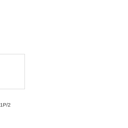
1P/2
B75