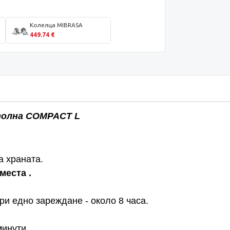
Колелца MIBRASA
449.74 €
толна COMPACT L
а храната.
 места .
и едно зареждане - около 8 часа.
минути.