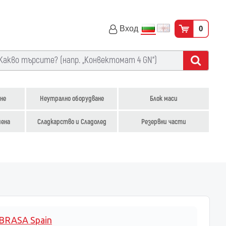
Вход
0
не
Неутрално оборудване
Блок маси
иена
Сладкарство и Сладолед
Резервни части
BRASA Spain