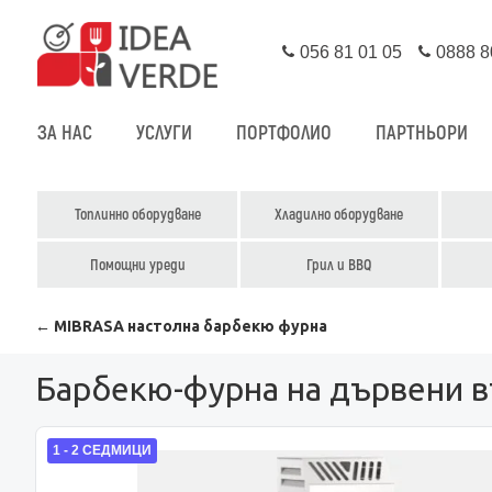
056 81 01 05
0888 8
ЗА НАС
УСЛУГИ
ПОРТФОЛИО
ПАРТНЬОРИ
Топлинно оборудване
Хладилно оборудване
Помощни уреди
Грил и BBQ
← MIBRASA настолна барбекю фурна
Барбекю-фурна на дървени 
1 - 2 СЕДМИЦИ