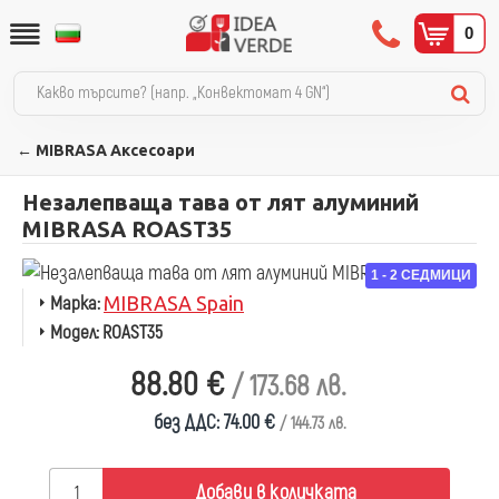
0
← MIBRASA Аксесоари
Незалепваща тава от лят алуминий
MIBRASA ROAST35
1 - 2 СЕДМИЦИ
Марка:
MIBRASA Spain
Модел:
ROAST35
88.80 €
/ 173.68 лв.
без ДДС: 74.00 €
/ 144.73 лв.
Добави в количката