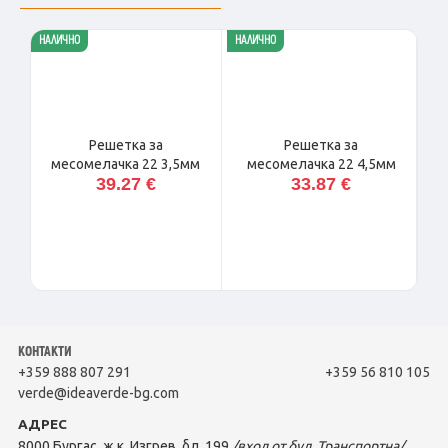
НАЛИЧНО
НАЛИЧНО
НАЛ
Решетка за
Решетка за
месомелачка 22 3,5мм
месомелачка 22 4,5мм
39.27 €
33.87 €
КОНТАКТИ
+359 888 807 291
+359 56 810 105
verde@ideaverde-bg.com
АДРЕС
8000 Бургас, ж.к. Изгрев, бл. 199
/вход от бул. Транспортна/