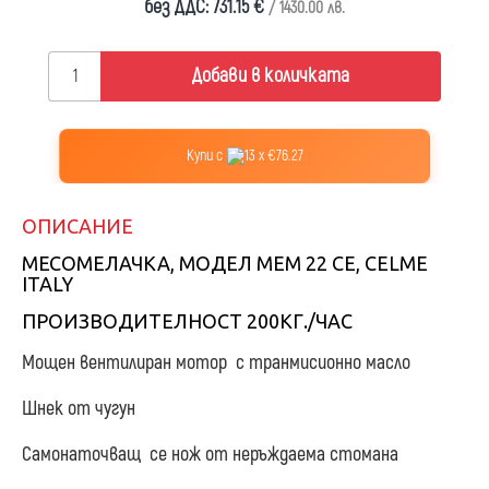
без ДДС: 731.15 €
/ 1430.00 лв.
Добави в количката
Купи с
13 x €76.27
ОПИСАНИЕ
МЕСОМЕЛАЧКА, МОДЕЛ MEM 22 CE, CELME
ITALY
ПРОИЗВОДИТЕЛНОСТ 200КГ./ЧАС
Mощен вентилиран мотор с транмисионно масло
Шнек от чугун
Самонаточващ се нож от неръждаема стомана