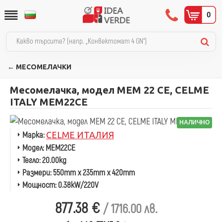
0
← МЕСОМЕЛАЧКИ
Месомелачка, модел MEM 22 CE, CELME
ITALY MEM22CE
НАЛИЧНО
Марка:
CELME ИТАЛИЯ
Модел:
MEM22CE
Тегло:
20.00kg
Размери:
550mm x 235mm x 420mm
Мощност:
0.38kW/220V
877.38 €
/ 1716.00 лв.