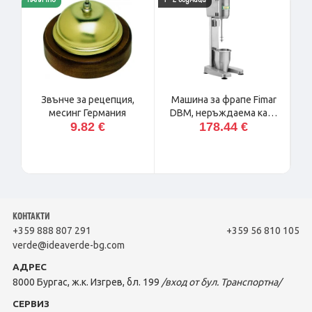
12 %
с
Звънче за рецепция,
Машина за фрапе Fimar
месинг Германия
DBM, неръждаема кана
9.82 €
178.44 €
0,8 л
КОНТАКТИ
+359 888 807 291
+359 56 810 105
verde@ideaverde-bg.com
АДРЕС
8000 Бургас, ж.к. Изгрев, бл. 199
/вход от бул. Транспортна/
СЕРВИЗ