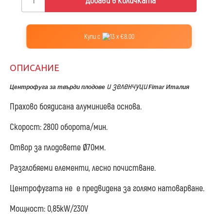
Добави в количката
Купи с
13 x €8.00
ОПИСАНИЕ
и зеленчуци
Центрофуга за твърди плодове
Fimar Италия
Прахово боядисана алуминиева основа.
Скорост: 2800 оборота/мин.
Отвор за плодовете Ø70мм.
Разглобяеми елементи, лесно почистване.
Центрофугата не е предвидена за голямо натоварване.
Мощност: 0,85kW/230V