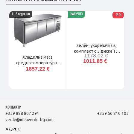
1 - 2 седмици
НАЛИЧНО
НАЛ
-14 %
Зеленчукорезачка в
комплект с 5 диска TV
1178.02 €
3000
Хладилна маса
1011.85 €
среднотемпературна
1857.22 €
(-2°С, +8°С), SNACK
3100TN Forcar Италия
КОНТАКТИ
+359 888 807 291
+359 56 810 105
verde@ideaverde-bg.com
АДРЕС