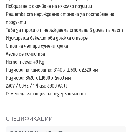
Повдигане с окачване на няколко позиции
Решетка от неръждаема стомана за поставяне на
продукти
Тава за трохи от неръждаема стомана в долната част
Изолираща бакелитова дръжка отгоре
Стои на четири гумени крака
Лесно се почиства
Нето тегло: 49 Kg
Размери на камерата: В140 х Ш590 х Д320 мм
Размери: В530 х Ш600 х Д450 мм
230V / 50Hz / 1Phase 3600 Watt
12 месеца гаранция на резервни части
СПЕЦИФИКАЦИИ