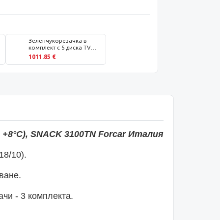
Зеленчукорезачка в
комплект с 5 диска TV
3000
1011.85 €
 +8°С),
SNACK 3100TN Forcar
Италия
18/10).
ване.
чи - 3 комплекта.