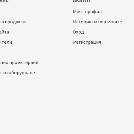
АНЕ
АКАУНТ
Моят профил
на продукти
История на поръчките
айта
Вход
ители
Регистрация
ично проектиране
ско оборудване