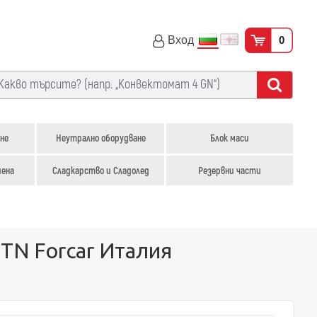
Вход
0
не
Неутрално оборудване
Блок маси
иена
Сладкарство и Сладолед
Резервни части
0TN Forcar Италия