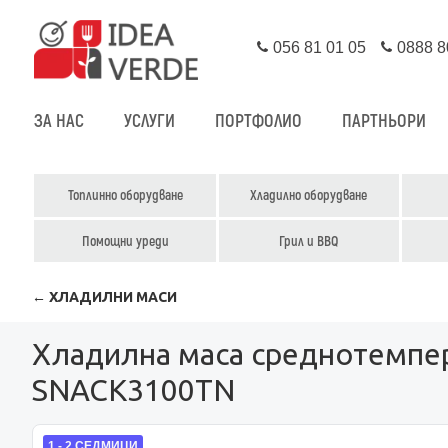
056 81 01 05
0888 8
ЗА НАС
УСЛУГИ
ПОРТФОЛИО
ПАРТНЬОРИ
Топлинно оборудване
Хладилно оборудване
Помощни уреди
Грил и BBQ
← ХЛАДИЛНИ МАСИ
Хладилна маса среднотемпера
SNACK3100TN
1 - 2 СЕДМИЦИ