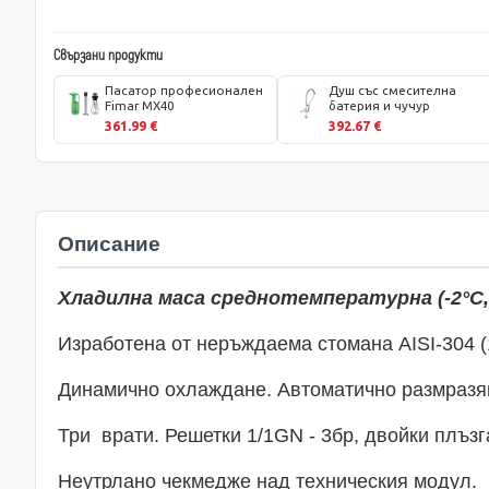
Свързани продукти
Пасатор професионален
Душ със смесителна
Fimar MX40
батерия и чучур
361.99 €
392.67 €
Описание
Хладилна маса среднотемпературна (-2°С,
Изработена от неръждаема стомана AISI-304 (
Динамично охлаждане. Автоматично размразя
Три врати. Решетки 1/1GN - 3бр, двойки плъзга
Неутрлано чекмедже над техническия модул.