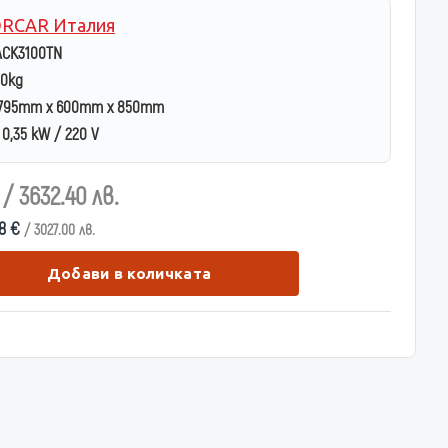
RCAR Италия
ACK3100TN
00kg
795mm x 600mm x 850mm
0,35 kW / 220 V
€
/ 3632.40 лв.
68 €
/ 3027.00 лв.
Добави в количката