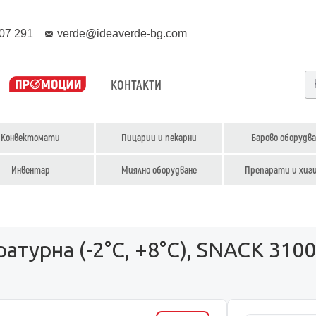
07 291
verde@ideaverde-bg.com
КОНТАКТИ
Конвектомати
Пицарии и пекарни
Барово оборудва
Инвентар
Миялно оборудване
Препарати и хиг
турна (-2°С, +8°С), SNACK 310