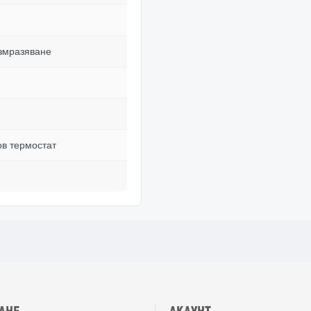
змразяване
ов термостат