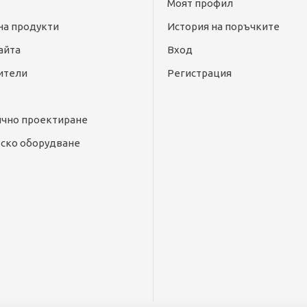
Моят профил
на продукти
История на поръчките
айта
Вход
ители
Регистрация
ично проектиране
ско оборудване