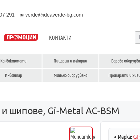
07 291
verde@ideaverde-bg.com
КОНТАКТИ
Конвектомати
Пицарии и пекарни
Барово оборудва
Инвентар
Миялно оборудване
Препарати и хиг
и шипове, Gi-Metal AC-BSM
GI
Марка: