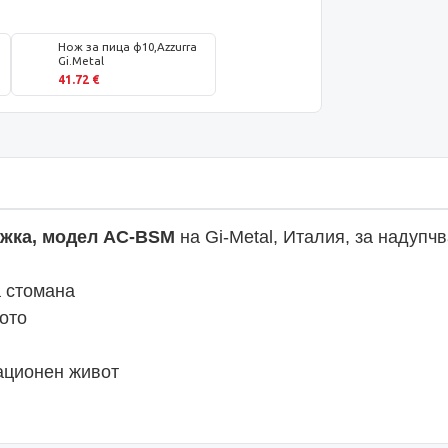
Нож за пица ф10,Azzurra
Gi.Metal
41.72 €
ъжка, модел AC-BSM
на Gi-Metal, Италия, за надупч
а стомана
ото
тационен живот