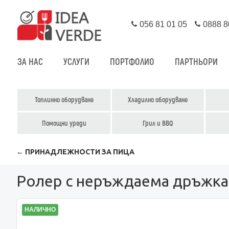
056 81 01 05
0888 8
ЗА НАС
УСЛУГИ
ПОРТФОЛИО
ПАРТНЬОРИ
Топлинно оборудване
Хладилно оборудване
Помощни уреди
Грил и BBQ
← ПРИНАДЛЕЖНОСТИ ЗА ПИЦА
Ролер с неръждаема дръжка 
НАЛИЧНО