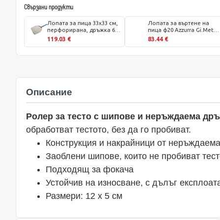
Свързани продукти
Лопата за пица 33x33 см,
Лопата за въртене на
перфорирана, дръжка 60
пица ф20 Azzurra Gi.Metal,
см, Gi-Metal
дръжка 75 см
119.03 €
83.44 €
Описание
Ролер за тесто с шипове и неръждаема др
обработват тестото, без да го пробиват.
Конструкция и накрайници от неръждаем
Заоблени шипове, които не пробиват тест
Подходящ за фокача
Устойчив на износване, с дълъг експлоа
Размери: 12 x 5 см