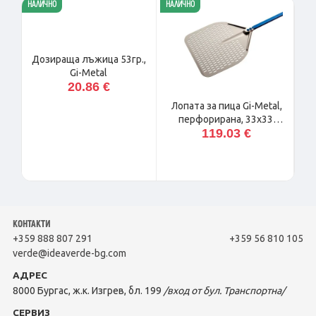
НАЛИЧНО
НАЛИЧНО
НАЛ
я
Дозираща лъжица 53гр.,
Gi-Metal
20.86 €
Лопата за пица Gi-Metal,
перфорирана, 33х33,
119.03 €
дръжка 60 см
КОНТАКТИ
+359 888 807 291
+359 56 810 105
verde@ideaverde-bg.com
АДРЕС
8000 Бургас, ж.к. Изгрев, бл. 199
/вход от бул. Транспортна/
СЕРВИЗ