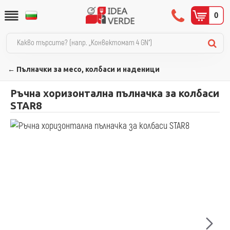
0
← Пълначки за месо, колбаси и наденици
Ръчна хоризонтална пълначка за колбаси
STAR8