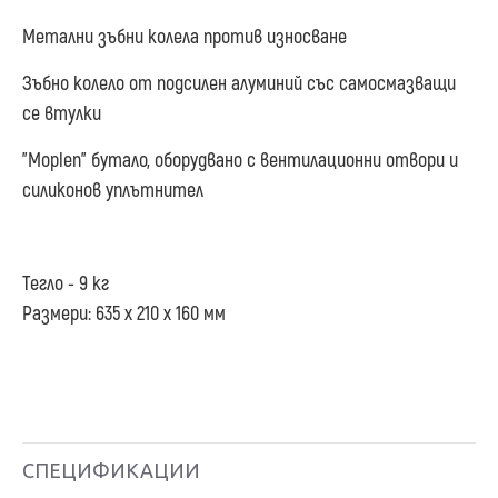
Метални зъбни колела против износване
Зъбно колело от подсилен алуминий със самосмазващи
се втулки
"Moplen" бутало, оборудвано с вентилационни отвори и
силиконов уплътнител
Тегло - 9 кг
Размери: 635 x 210 x 160 мм
СПЕЦИФИКАЦИИ