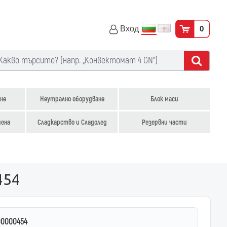
Вход
0
не
Неутрално оборудване
Блок маси
иена
Сладкарство и Сладолед
Резервни части
454
00000454