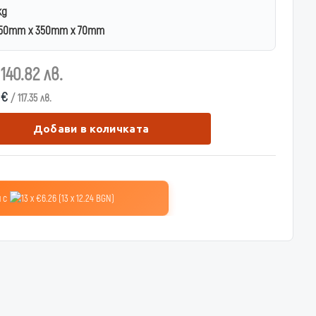
kg
50mm x 350mm x 70mm
 140.82 лв.
0 €
/ 117.35 лв.
Добави в количката
 с
13 x €6.26 (13 x 12.24 BGN)