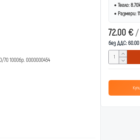
Тегло:
8.70
Размери:
1
72.00 €
/
без ДДС: 60.0
Купи