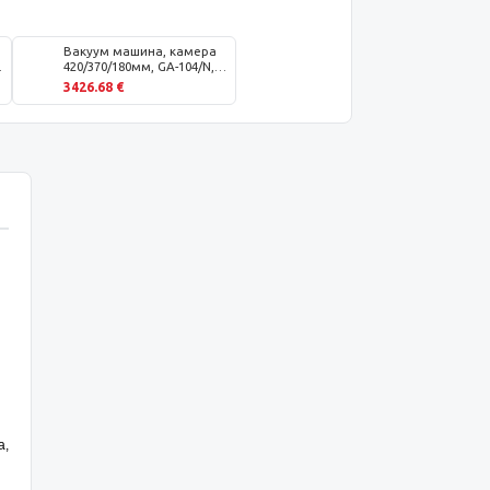
Вакуум машина, камера
420/370/180мм, GA-104/N,
Jumbo 42 Henkelman
3426.68 €
Холандия
а,