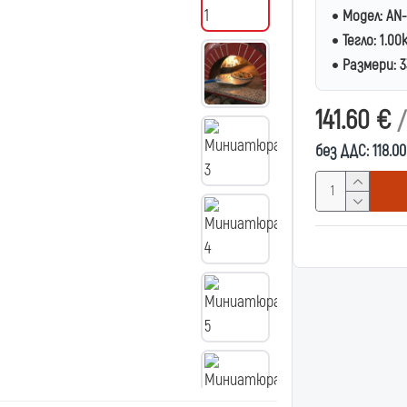
Модел:
AN-
Тегло:
1.00
Размери:
3
141.60 €
/
без ДДС: 118.0