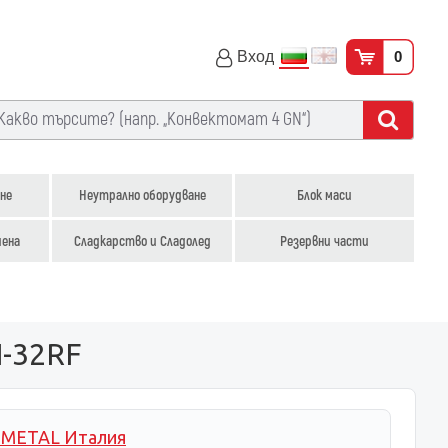
Вход
0
не
Неутрално оборудване
Блок маси
иена
Сладкарство и Сладолед
Резервни части
N-32RF
-METAL Италия