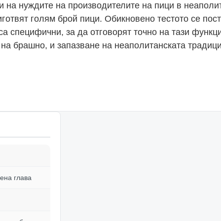
ри на нуждите на производителите на пици в неаполи
иготвят голям брой пици. Обикновено тестото се пост
са специфични, за да отговорят точно на тази функц
на брашно, и запазване на неаполитанската традици
ена глава