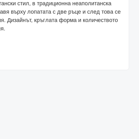
тански стил, в традиционна неаполитанска
авя върху лопатата с две ръце и след това се
ия. Дизайнът, кръглата форма и количеството
я.