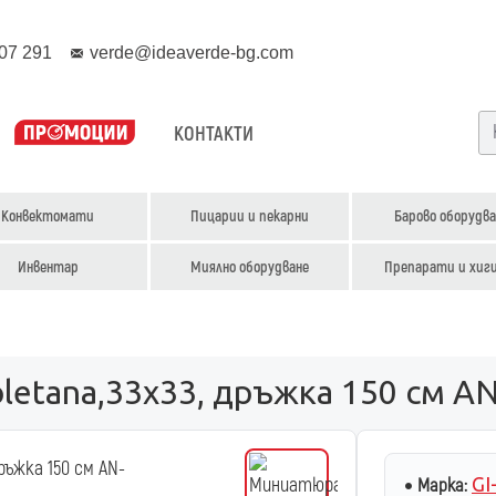
07 291
verde@ideaverde-bg.com
КОНТАКТИ
Конвектомати
Пицарии и пекарни
Барово оборудва
Инвентар
Миялно оборудване
Препарати и хиг
oletana,33x33, дръжка 150 см A
GI
Марка: