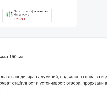
Пасатор професионален
Fimar MX40
361.99 €
ъжка 150 см
тена от анодизиран алуминий; подсилена глава за из
гуряват стабилност и устойчивост; отвори, прорязан
.