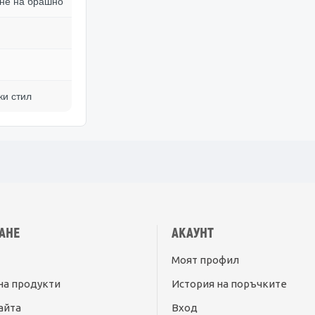
ане на брашно
ки стил
АНЕ
АКАУНТ
Моят профил
на продукти
История на поръчките
айта
Вход