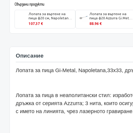
Свързани продукти
Лопата за въртене на
Лопата за въртене на
пица ф20 см, Napoletana,
пица ф20 Azzurra Gi.Metal,
дръжка 150см Gi.Metal
дръжка 150 см
107.37 €
88.96 €
Описание
Лопата за пица Gi-Metal, Napoletana,33x33, др
Лопата за пица в неаполитански стил: израбо
дръжка от серията Azzurra; 3 нита, които оси
с името на линията, чрез лазерното гравиране