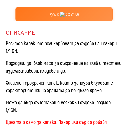
Купи с
13 x €4.69
ОПИСАНИЕ
Рол-топ
капак
от поликарбонат за съдове или панери
1/1 GN.
Подходящ за блок маса за съхранение на хляб и тестени
изделия,прибори, плодове и др.
Хигиенен прозрачен капак, който запазва вкусовите
характеристики на храната за по-дълго време.
Може да бъде съчетаван с всякакви съдове размер
1/1GN.
Цената е само за капака. Панер или съд се добавя