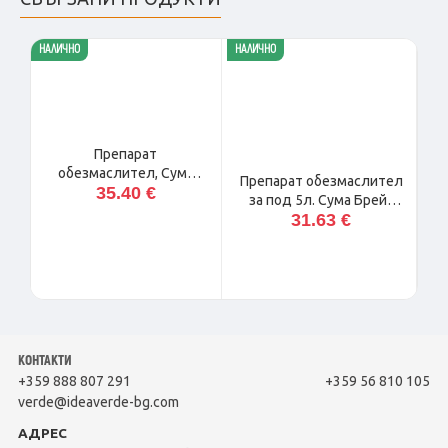
НАЛИЧНО
НАЛИЧНО
НАЛ
Препарат
обезмаслител, Сума
Препарат обезмаслител
35.40 €
Грил 5 л.
за под 5л. Сума Брейк
31.63 €
ЪП Д3.5
КОНТАКТИ
+359 888 807 291
+359 56 810 105
verde@ideaverde-bg.com
АДРЕС