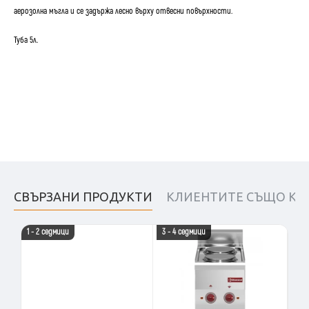
аерозолна мъгла и се задържа лесно върху отвесни повърхности.
Туба 5л.
СВЪРЗАНИ ПРОДУКТИ
КЛИЕНТИТЕ СЪЩО КУ
1 - 2 седмици
3 - 4 седмици
1 -