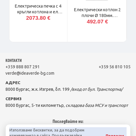
Електрическа печка с 4
а
Електрически котлон 2
кръгли котлона и ел.
плочи Ø 180мм.
2073.80 €
фурна E60/4PFV6-N
492.07 €
E60/2P3T
КОНТАКТИ
+359 888 807 291
+359 56 810 105
verde@ideaverde-bg.com
АДРЕС
8000 Бургас, ж.к. Изгрев, бл. 199
/вход от бул. Транспортна/
СЕРВИЗ
8000 Бургас, 5-ти километър,
складова база МСУ и транспорт
Последвайте ни:
Използваме бисквитки, за да подобрим
изживяването в сайта. Продължавайки
Приемам