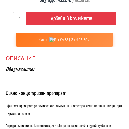
без ДДС: 46.20 €
/ 90.36 лв.
Добави в количката
Купи с
13 x €4.82 (13 x 9.43 BGN)
ОПИСАНИЕ
Обезмаслител
Силно концетриран препарат.
Ефикасен препарат за разтваряне на мазнини и отстраняване на силни нагари при
пържене и печене.
Поради гъстата си консистенция може да се разпръсква без образуване на