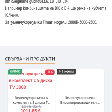
от следните дискове:Е6, Е8, Е10,
Е14.
Например комбинацията на D10 с E14 ще реже на кубчета
10/14мм.
За зеленчукорезачки Fimar, модели: 2000R-3000-2500.
СВЪРЗАНИ ПРОДУКТИ
НАЛИЧНО
1 - 2 седмици
-14 %
Зеленчукорезачка в
Зеленчукорезачка
комплект с 5 диска TV
Високопроизводителна
1178.02 €
3000
Cutty G 5.1
1011.85 €