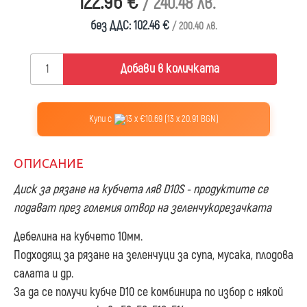
122.96 €
/ 240.48 лв.
без ДДС: 102.46 €
/ 200.40 лв.
Добави в количката
Купи с
13 x €10.69 (13 x 20.91 BGN)
ОПИСАНИЕ
Диск за рязане на кубчета ляв D10S - продуктите се
подават през големия отвор на зеленчукорезачката
Дебелина на кубчето 10мм.
Подходящ за рязане на зеленчуци за супа, мусака, плодова
салата и др.
За да се получи кубче D10 се комбинира по избор с някой