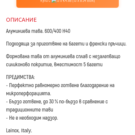
Купи с
13 x €4.88 (13 x 9.54 BGN)
ОПИСАНИЕ
Алуминиева тава. 600/400 H40
Подходяща за приготвяне на багети и френски пръчици.
Формована тава от алуминиева сплав с незалепващо
силиконово покритие, вместимост 5 багети
ПРЕДИМСТВА:
- Перфектно равномерно готвене благодарение на
микроперфорацията.
- Бързо готвене, до 30 % по-бързо в сравнение с
традиционните тави
- Не е необходим надзор.
Lainox,
Italy.