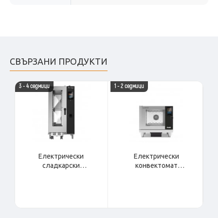
СВЪРЗАНИ ПРОДУКТИ
3 - 4 седмици
1 - 2 седмици
НАЛ
Електрически
Електрически
сладкарски
конвектомат
конвектомат
4хEN600/400 PUFF
15х(600х400) AROMA
PFEN044
BOOSTED AREN154B