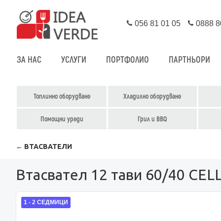
056 81 01 05
0888 8
ЗА НАС
УСЛУГИ
ПОРТФОЛИО
ПАРТНЬОРИ
Топлинно оборудване
Хладилно оборудване
Помощни уреди
Грил и BBQ
← ВТАСВАТЕЛИ
Втасвател 12 тави 60/40 CEL
1 - 2 СЕДМИЦИ