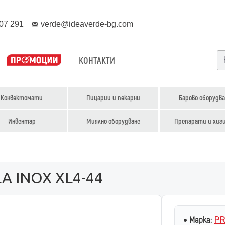
07 291
verde@ideaverde-bg.com
КОНТАКТИ
Конвектомати
Пицарии и пекарни
Барово оборудва
Инвентар
Миялно оборудване
Препарати и хиг
LA INOX XL4-44
P
Марка: