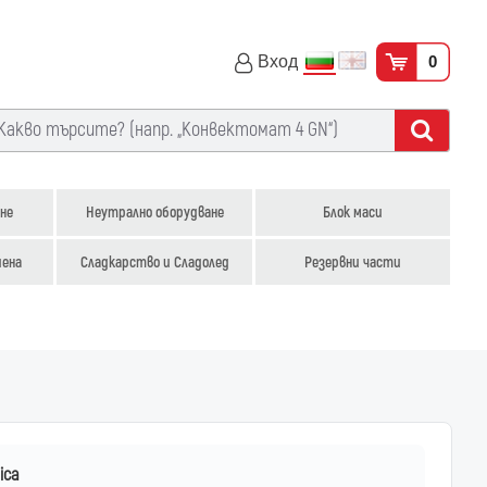
Вход
0
не
Неутрално оборудване
Блок маси
иена
Сладкарство и Сладолед
Резервни части
ica