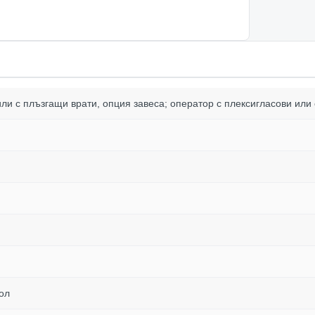
или с плъзгащи врати, опция завеса; оператор с плексигласови или
ол