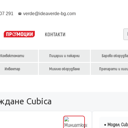
07 291
verde@ideaverde-bg.com
КОНТАКТИ
Конвектомати
Пицарии и пекарни
Барово оборудва
Инвентар
Миялно оборудване
Препарати и хиг
ждане Cubica
Модел:
Cub