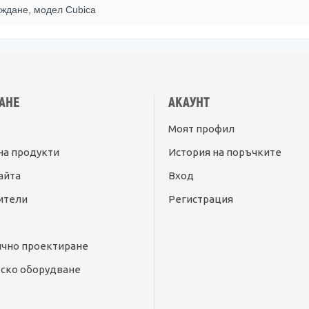
аждане, модел Cubica
АНЕ
АКАУНТ
Моят профил
на продукти
История на поръчките
айта
Вход
ители
Регистрация
ично проектиране
ско оборудване