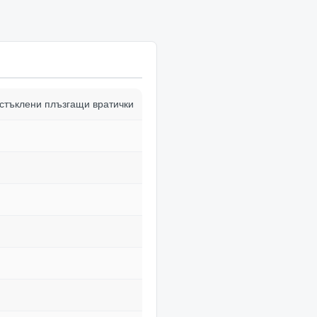
 стъклени плъзгащи вратички