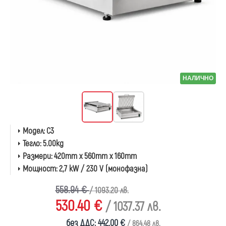
НАЛИЧНО
Модел:
C3
Тегло:
5.00kg
Размери:
420mm x 560mm x 160mm
Мощност:
2,7 kW / 230 V (монофазна)
558.94 €
/ 1093.20 лв.
530.40 €
/ 1037.37 лв.
без ДДС: 442.00 €
/ 864.48 лв.