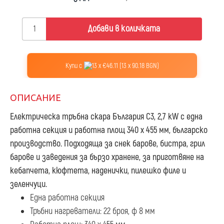
Добави в количката
Купи с
13 x €46.11 (13 x 90.18 BGN)
ОПИСАНИЕ
Електрическа тръбна скара България C3, 2,7 kW
с една
работна секция и работна площ 340 х 455 мм, българско
производство. Подходяща за снек барове, бистра, грил
барове и заведения за бързо хранене, за приготвяне на
кебапчета, кюфтета, наденички, пилешко филе и
зеленчуци.
Една работна секция
Тръбни нагреватели: 22 броя, ф 8 мм