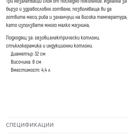
Три незалепващи слоя от последно поколение. Идеална за
бързо и здравословно готвене, позволяваща ви да
готвите месо, риба и зеленчуци на висока температура,
като използвате много малко мазнина,
Подходящ за: газови,електрически котлони,
стъклокерамика и индукционни котлони.
Диаметър: 32 см
Височина: 8 см
Вместимост: 4,4 л
СПЕЦИФИКАЦИИ