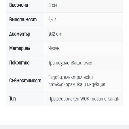
Височина
8 см
Вместимост
4,4 л
Диаметър
Ø32 см
Материал
Чугун
Покритие
Три незалепващи слоя
Газови, електрически,
Съвместимост
стъклокерамика и индукция
Тип
Професионален WOK тиган с капак