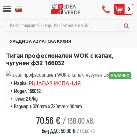
0
← УРЕДИ ЗА АЗИАТСКА КУХНЯ
Тиган професионален WOK с капак,
чугунен ф32 166032
НАЛИЧНО
Марка:
PUJADAS ИСПАНИЯ
Модел:
166032
Тегло:
2.67kg
Размери:
320mm x 320mm x 80mm
70.56 €
/ 138.00 лв.
без ДДС: 58.80 €
/ 115.00 лв.