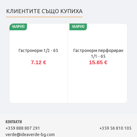
КЛИЕНТИТЕ СЪЩО КУПИХА
НАЛИЧНО
НАЛИЧНО
НАЛ
Гастронорм 1/2 - 65
Гастронорм перфориран
1/1 - 65
7.12 €
15.65 €
Т
н
КОНТАКТИ
+359 888 807 291
+359 56 810 105
verde@ideaverde-bg.com