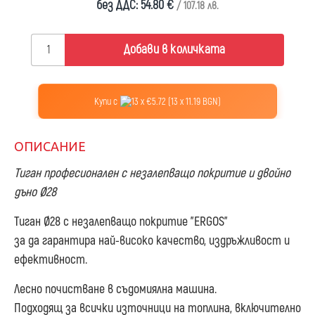
без ДДС: 54.80 €
/ 107.18 лв.
Добави в количката
Купи с
13 x €5.72 (13 x 11.19 BGN)
ОПИСАНИЕ
Тиган професионален с незалепващо покритие и двойно
дъно Ø28
Тиган
Ø
28
с незалепващо покритие "ERGOS"
за да гарантира най-високо качество, издръжливост и
ефективност.
Лесно почистване в съдомиялна машина.
Подходящ за всички източници на топлина, включително