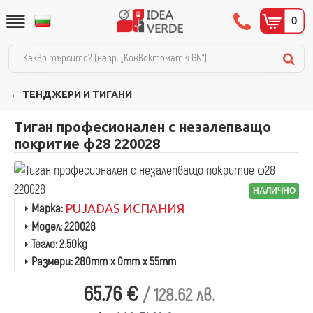
0
← ТЕНДЖЕРИ И ТИГАНИ
Тиган професионален с незалепващо
покритие ф28 220028
НАЛИЧНО
Марка:
PUJADAS ИСПАНИЯ
Модел:
220028
Тегло:
2.50kg
Размери:
280mm x 0mm x 55mm
65.76 €
/ 128.62 лв.