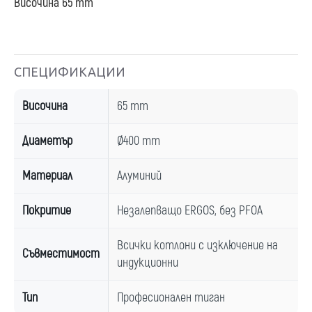
Височина 65 mm
СПЕЦИФИКАЦИИ
Височина
65 mm
Диаметър
Ø400 mm
Материал
Алуминий
Покритие
Незалепващо ERGOS, без PFOA
Всички котлони с изключение на
Съвместимост
индукционни
Тип
Професионален тиган