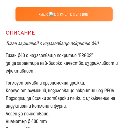
Купи с
13 x €4.67 (13 x 9.13 BGN)
ОПИСАНИЕ
Тиган алуминиев с незалепващо покритие Ø40
Тиган
Ø
40 с незалепващо покритие "ERGOS"
за да гарантира най-високо качество, издръжливост и
ефективност.
Топлоустойчива и ергономична дръжка.
Корпус от алуминий, незалепващо покритие без PFOA.
Подходящ за всички готварски печки с изключение на
индукционни котлони и фурни.
Лесен за почистване.
Диаметър Ø 400 mm