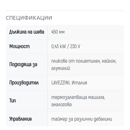
СПЕЦИФИКАЦИИ
Дължина на шева
450 мм
Мощност
0,43 kW / 230 V
пликове от полиетилен, найлон,
Подходяща за
алуминий
Производител
LAVEZZINI, Италия
термозалепваща машина,
Тип
аналогова
Управление
таймер за различни дебелини