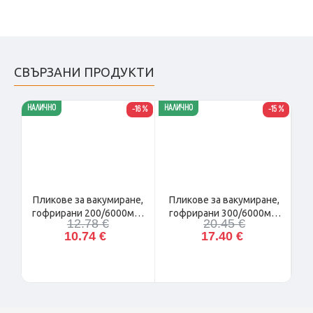
СВЪРЗАНИ ПРОДУКТИ
НАЛИЧНО
НАЛИЧНО
НАЛ
11 %
-16 %
-15 %
Пликове за вакумиране,
Пликове за вакумиране,
е,
П
гофрирани 200/6000мм.
гофрирани 300/6000мм.
12.78 €
20.45 €
2рула.
2рула.
10.74 €
17.40 €