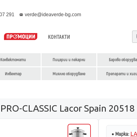
07 291
verde@ideaverde-bg.com
КОНТАКТИ
Конвектомати
Пицарии и пекарни
Барово оборудва
Инвентар
Миялно оборудване
Препарати и хиг
 PRO-CLASSIC Lacor Spain 20518
LA
Марка: