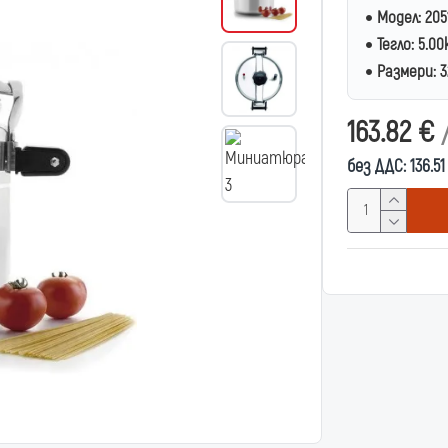
Модел:
205
Тегло:
5.00
Размери:
3
163.82 €
без ДДС: 136.5