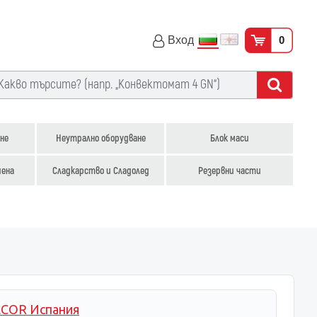
Вход
0
не
Неутрално оборудване
Блок маси
иена
Сладкарство и Сладолед
Резервни части
COR Испания