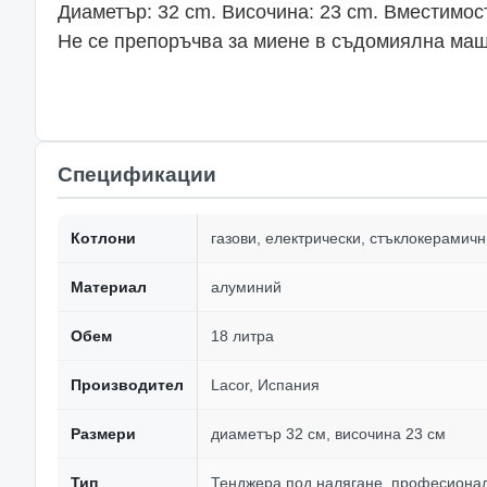
Диаметър: 32 cm. Височина: 23 cm. Вместимост
Не се препоръчва за миене в съдомиялна маш
Спецификации
Котлони
газови, електрически, стъклокерамичн
Материал
алуминий
Обем
18 литра
Производител
Lacor, Испания
Размери
диаметър 32 см, височина 23 см
Тип
Тенджера под налягане, професиона