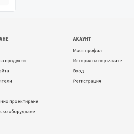
АНЕ
АКАУНТ
Моят профил
на продукти
История на поръчките
айта
Вход
ители
Регистрация
ично проектиране
ско оборудване