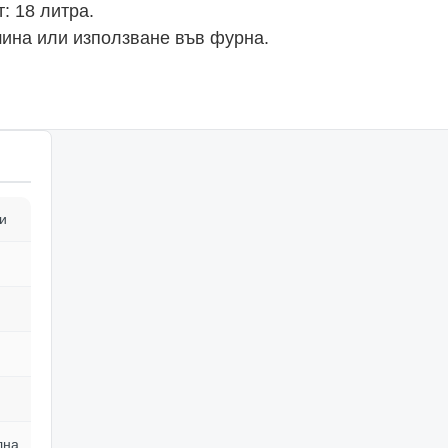
: 18 литра.
ина или използване във фурна.
и
лна