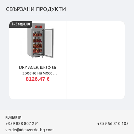
СВЪРЗАНИ ПРОДУКТИ
1 - 2 седмици
DRY AGER, шкаф за
зреене на месо
8126.47 €
AL4S/FGC
КОНТАКТИ
+359 888 807 291
+359 56 810 105
verde@ideaverde-bg.com