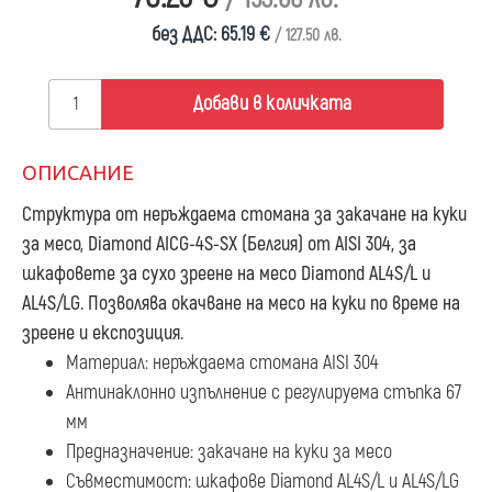
без ДДС: 65.19 €
/ 127.50 лв.
Добави в количката
ОПИСАНИЕ
Структура от неръждаема стомана за закачане на куки
за месо, Diamond AICG-4S-SX
(Белгия) от AISI 304, за
шкафовете за сухо зреене на месо Diamond AL4S/L и
AL4S/LG. Позволява окачване на месо на куки по време на
зреене и експозиция.
Материал: неръждаема стомана AISI 304
Антинаклонно изпълнение с регулируема стъпка 67
мм
Предназначение: закачане на куки за месо
Съвместимост: шкафове Diamond AL4S/L и AL4S/LG