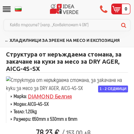
0
← ХЛАДИЛНИЦИ ЗА ЗРЕЕНЕ НА МЕСО И ЕКСПОЗИЦИЯ
Структура от неръждаема стомана, за
закачане на куки за месо за DRY AGER,
AICG-4S-SX
1 - 2 СЕДМИЦИ
Марка:
DIAMOND Белгия
Модел:
AICG-4S-SX
Тегло:
1.20kg
Размери:
650mm x 530mm x 6mm
78.23 €
/ 153.00 лв.