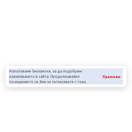
Използваме бисквитки, за да подобрим
Monolith, Италия
изживяването в сайта. Продължавайки
Приемам
посещението си, Вие се съгласявате с това.
СПЕЦИФИКАЦИИ
Височина на чучура
290 мм