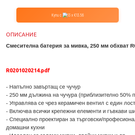
Купи с
13 x €13.56
ОПИСАНИЕ
Смесителна батерия за мивка, 250 мм обхват R
R0201020214.pdf
- Напълно завъртащ се чучур
- 250 мм дължина на чучура (приблизително 50% п
- Управлява се чрез керамичен вентил с един лос
- Включва всички крепежни елементи и гъвкави ш
- Специално проектиран за търговски/професионал
домашни кухни