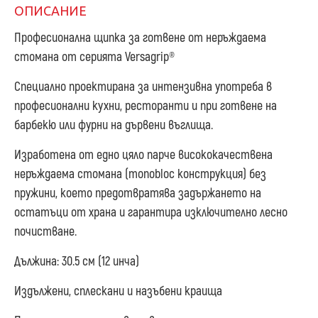
ОПИСАНИЕ
Професионална щипка за готвене от неръждаема
стомана от серията Versagrip®
Специално проектирана за интензивна употреба в
професионални кухни, ресторанти и при готвене на
барбекю или фурни на дървени въглища.
Изработена от едно цяло парче висококачествена
неръждаема стомана (monobloc конструкция) без
пружини, което предотвратява задържането на
остатъци от храна и гарантира изключително лесно
почистване.
Дължина: 30.5 см (12 инча)
Издължени, сплескани и назъбени краища