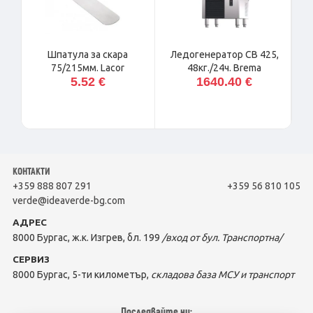
Шпатула за скара
Ледогенератор CB 425,
Ка
75/215мм. Lacor
48кг./24ч. Brema
5.52 €
1640.40 €
КОНТАКТИ
+359 888 807 291
+359 56 810 105
verde@ideaverde-bg.com
АДРЕС
8000 Бургас, ж.к. Изгрев, бл. 199
/вход от бул. Транспортна/
СЕРВИЗ
8000 Бургас, 5-ти километър,
складова база МСУ и транспорт
Последвайте ни: