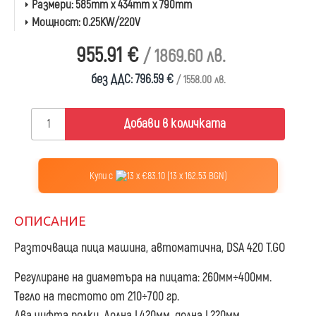
Размери:
585mm x 434mm x 790mm
Мощност:
0.25KW/220V
955.91 €
/ 1869.60 лв.
без ДДС: 796.59 €
/ 1558.00 лв.
Добави в количката
Купи с
13 x €83.10 (13 x 162.53 BGN)
ОПИСАНИЕ
Разточваща пица машина, автоматична, DSA 420 T.GO
Регулиране на диаметъра на пицата: 260мм÷400мм.
Тегло на тестото от 210÷700 гр.
Два чифта ролки. Долна L420мм, долна L220мм.