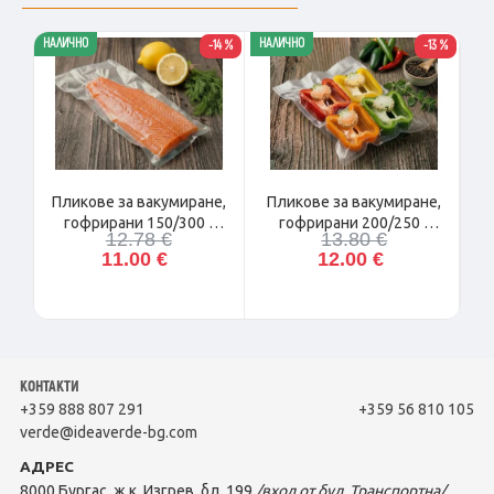
НАЛИЧНО
НАЛИЧНО
НАЛ
11 %
-14 %
-13 %
е,
Пликове за вакумиране,
Пликове за вакумиране,
гофрирани 150/300 -
гофрирани 200/250 -
12.78 €
13.80 €
100бр.
100бр.
11.00 €
12.00 €
КОНТАКТИ
+359 888 807 291
+359 56 810 105
verde@ideaverde-bg.com
АДРЕС
8000 Бургас, ж.к. Изгрев, бл. 199
/вход от бул. Транспортна/