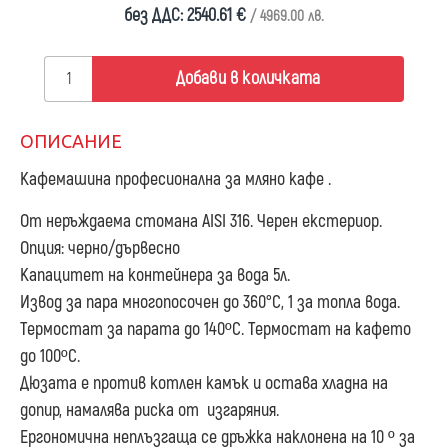
без ДДС: 2540.61 €
/ 4969.00 лв.
Добави в количката
ОПИСАНИЕ
Кафемашина професионална за мляно кафе .
От неръждаема стомана AISI 316. Черен екстериор.
Опция: черно/дървесно
Капацитет на контейнера за вода 5л.
Извод за пара многопосочен до 360°C, 1 за топла вода.
Термостат за парата до 140ºС. Термостат на кафето
до 100ºС.
Дюзата е против котлен камък и остава хладна на
допир, намалява риска от изгаряния.
Ергономична неплъзгаща се дръжка наклонена на 10 º за