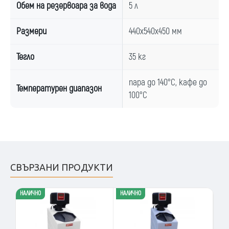
Обем на резервоара за вода
5 л
Размери
440x540x450 мм
Тегло
35 кг
пара до 140°C, кафе до
Температурен диапазон
100°C
СВЪРЗАНИ ПРОДУКТИ
НАЛИЧНО
НАЛИЧНО
1 -