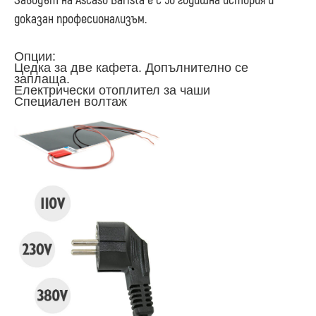
Заводът на Ascaso Barista е с 50 годишна история и
доказан професионализъм.
Опции:
Цедка за две кафета. Допълнително се
заплаща.
Електрически отоплител за чаши
Специален волтаж