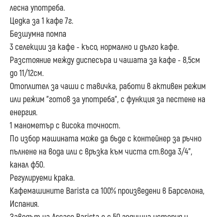
лесна употреба.
Цедка за 1 кафе 7г.
Безшумна помпа
3 селекции за кафе - късо, нормално и дълго кафе.
Разстояние между диспесъра и чашата за кафе - 8,5см
до 11/12см.
Отоплител за чаши с тавичка, работи в активен режим
или режим "готов за употреба", с функция за пестене на
енергия.
1 манометър с висока точност.
По избор машината може да бъде с контейнер за ръчно
пълнене на вода или с връзка към чиста ст.вода 3/4",
канал ф50.
Регулируеми крака.
Кафемашините Barista са 100% произведени в Барселона,
Испания.