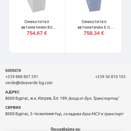
A
Омекотител
Омекотител
автоматичен 8л
автоматичен 6 л.
754.67 €
758.34 €
моноблок, модел ADD-
моноблок, модел ADD-
м
8/MX
6/MX
КОНТАКТИ
+359 888 807 291
+359 56 810 105
verde@ideaverde-bg.com
АДРЕС
8000 Бургас, ж.к. Изгрев, бл. 199
/вход от бул. Транспортна/
СЕРВИЗ
8000 Бургас, 5-ти километър,
складова база МСУ и транспорт
Последвайте ни: