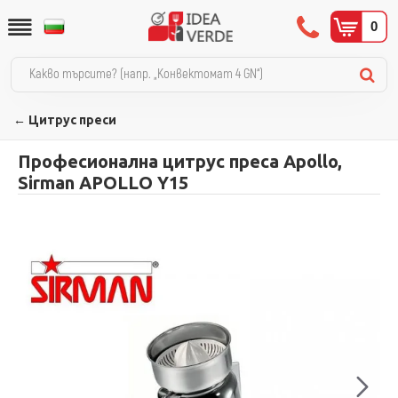
0
← Цитрус преси
Професионална цитрус преса Apollo,
Sirman APOLLO Y15