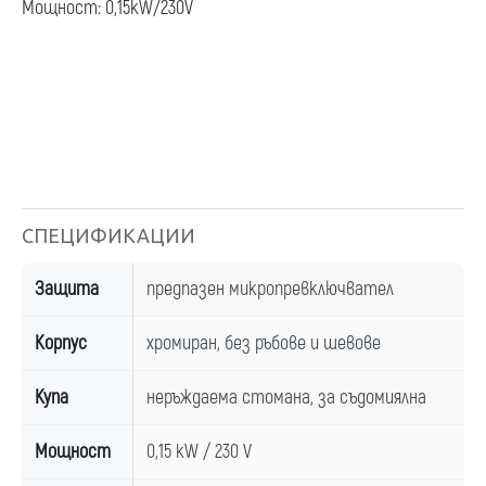
Мощност: 0,15kW/230V
СПЕЦИФИКАЦИИ
Защита
предпазен микропревключвател
Корпус
хромиран, без ръбове и шевове
Купа
неръждаема стомана, за съдомиялна
Мощност
0,15 kW / 230 V