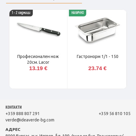
1 - 2 седмици
НАЛИЧНО
НАЛ
Професионален нож
Гастронорм 1/1 - 150
20см. Lacor
13.19 €
23.74 €
КОНТАКТИ
+359 888 807 291
+359 56 810 105
verde@ideaverde-bg.com
АДРЕС