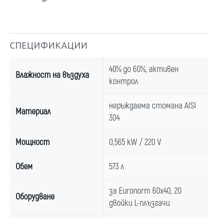
СПЕЦИФИКАЦИИ
40% до 60%, активен
Влажност на въздуха
контрол
неръждаема стомана AISI
Материал
304
Мощност
0,565 kW / 220 V
Обем
573 л
за Euronorm 60x40, 20
Оборудване
двойки L-плъзгачи