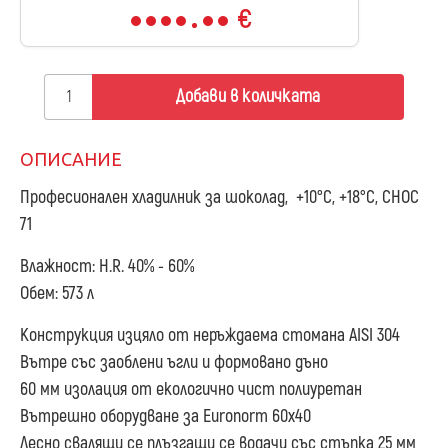
€
Добави в количката
ОПИСАНИЕ
Професионален хладилник за шоколад, +10°С, +18°С, CHOC
71
Влажност: H.R. 40% - 60%
Обем: 573 л
Конструкция изцяло от неръждаема стомана AISI 304
Вътре със заоблени ъгли и формовано дъно
60 мм изолация от екологично чист полиуретан
Вътрешно оборудване за Euronorm 60x40
Лесно свалящи се плъзгащи се водачи със стъпка 25 мм