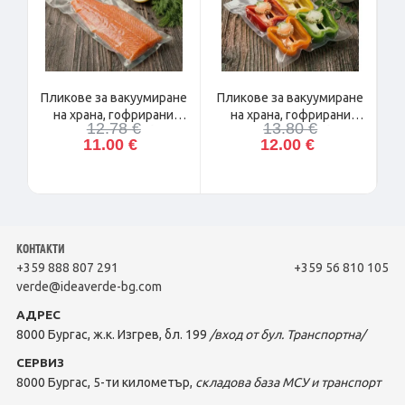
Пликове за вакуумиране
Пликове за вакуумиране
на храна, гофрирани
на храна, гофрирани
12.78 €
13.80 €
15/30 см, 100 бр
20/25 см, 100 бр
11.00 €
12.00 €
КОНТАКТИ
+359 888 807 291
+359 56 810 105
verde@ideaverde-bg.com
АДРЕС
8000 Бургас, ж.к. Изгрев, бл. 199
/вход от бул. Транспортна/
СЕРВИЗ
8000 Бургас, 5-ти километър,
складова база МСУ и транспорт