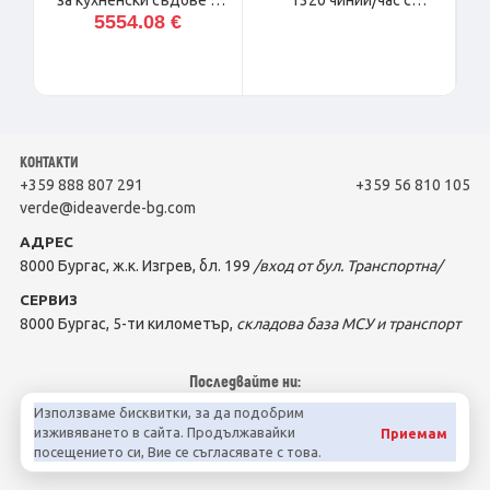
за кухненски съдове с
1320 чинии/час с
5554.08 €
дигитален дисплей
дигитален дисплей
Koral line K1500E,
Krupps CH150
кошница 500х600
КОНТАКТИ
+359 888 807 291
+359 56 810 105
verde@ideaverde-bg.com
АДРЕС
8000 Бургас, ж.к. Изгрев, бл. 199
/вход от бул. Транспортна/
СЕРВИЗ
8000 Бургас, 5-ти километър,
складова база МСУ и транспорт
Последвайте ни:
Използваме бисквитки, за да подобрим
изживяването в сайта. Продължавайки
Приемам
посещението си, Вие се съгласявате с това.