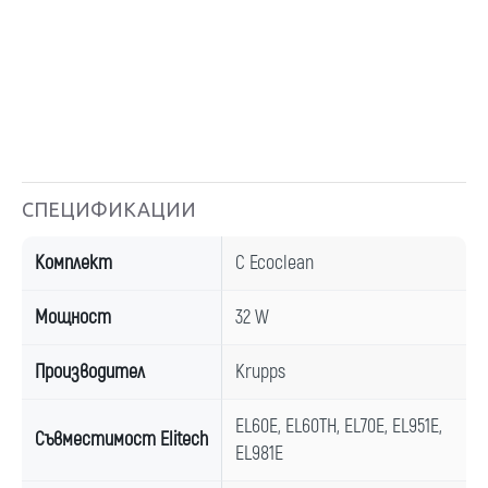
СПЕЦИФИКАЦИИ
Комплект
С Ecoclean
Мощност
32 W
Производител
Krupps
EL60E, EL60TH, EL70E, EL951E,
Съвместимост Elitech
EL981E