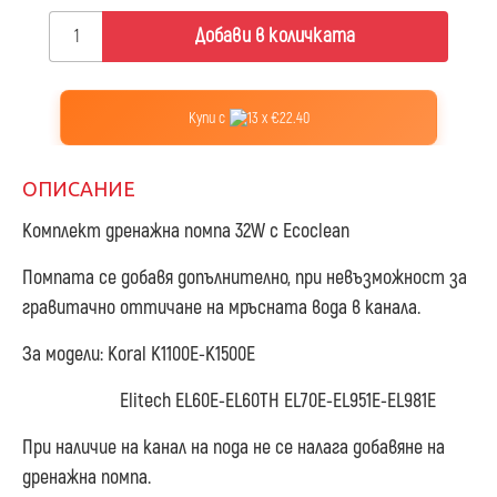
Добави в количката
Купи с
13 x €22.40
ОПИСАНИЕ
Комплект дренажна помпа 32W с Ecoclean
Помпата се добавя допълнително, при невъзможност за
гравитачно оттичане на мръсната вода в канала.
За модели: Koral K1100E-K1500E
Elitech EL60E-EL60TH EL70E-EL951E-EL981E
При наличие на канал на пода не се налага добавяне на
дренажна помпа.