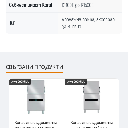
Съвместимост Koral
K1100E до K1500E
Дренажна помпа, аксесоар
Тип
за миялна
СВЪРЗАНИ ПРОДУКТИ
3 - 4 седмици
3 - 4 седмици
3 -
Конзолна съдомиялна
Конзолна съдомиялна