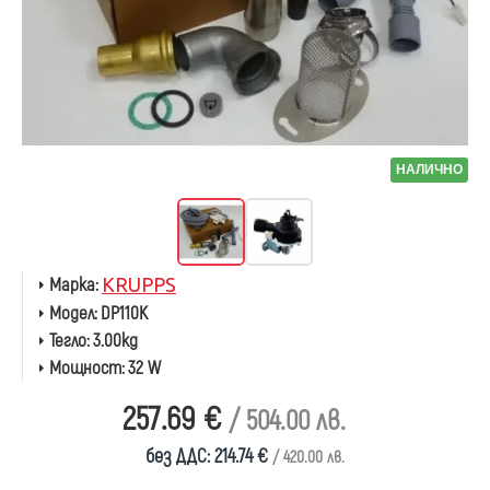
НАЛИЧНО
Марка:
KRUPPS
Модел:
DP110K
Тегло:
3.00kg
Мощност:
32 W
257.69 €
/ 504.00 лв.
без ДДС: 214.74 €
/ 420.00 лв.