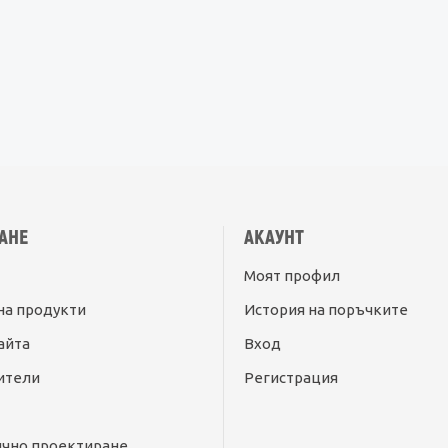
АНЕ
АКАУНТ
Моят профил
на продукти
История на поръчките
айта
Вход
ители
Регистрация
ично проектиране