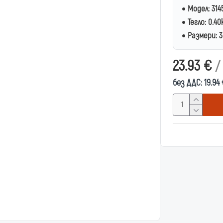
Модел:
314
Тегло:
0.40
Размери:
3
23.93 €
/
без ДДС: 19.94