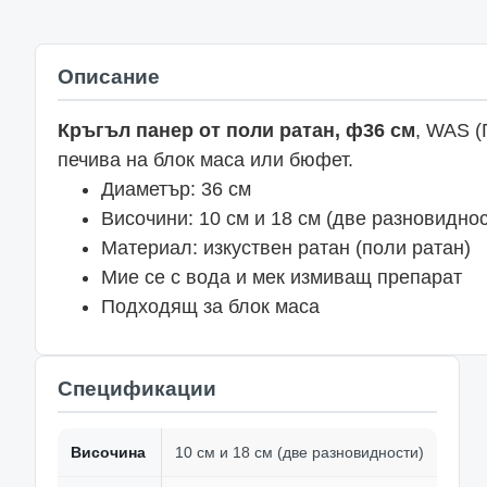
Описание
Кръгъл панер от поли ратан, ф36 см
, WAS (
печива на блок маса или бюфет.
Диаметър: 36 см
Височини: 10 см и 18 см (две разновиднос
Материал: изкуствен ратан (поли ратан)
Мие се с вода и мек измиващ препарат
Подходящ за блок маса
Спецификации
Височина
10 см и 18 см (две разновидности)