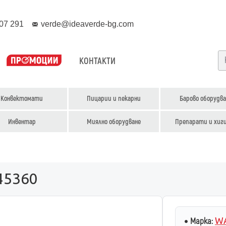
07 291
verde@ideaverde-bg.com
КОНТАКТИ
Конвектомати
Пицарии и пекарни
Барово оборудва
Инвентар
Миялно оборудване
Препарати и хиг
45360
WA
Марка: