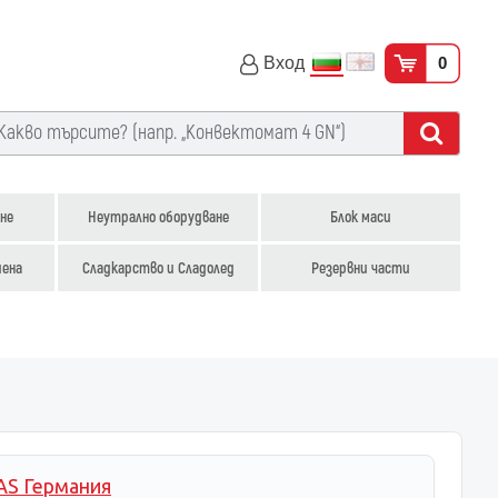
Вход
0
не
Неутрално оборудване
Блок маси
иена
Сладкарство и Сладолед
Резервни части
S Германия