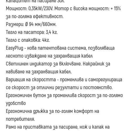
Капацитет на пасиране 30л.
Мощност: 0,35kW/230V. Мотор с висока мощност: + 15%
за по-голяма ефективност.
Размери: Ø 94 мм/660мм.
Тегло на пасатора: 3,4 кг.
Тегло с опаковка: 4кг.
EasyPlug - нова патентована система, позволяваща
лесното изваждане на захранващия кабел
Светлинен индикатор за включване. Накрайник за
навиване на захранващия кабел.
Вариация на скоростта - променлива и саморегулираща
се скорост за отлични резултати и постоянство.
Ергономичен бутон за променлива скорост за по-голямо
удобство
Ергономична дръжка за по-голям комфорт на
потребителя.
Рамо на приставката за пасиране, нож и капак на