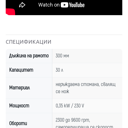
СПЕЦИФИКАЦИИ
Дължина на рамото
300 мм
Капацитет
30 л
неръждаема стомана, свалящ
Материал
се нож
Мощност
0,35 kW / 230 V
2300 до 9600 rpm,
Обороти
саморегулираща се скорост