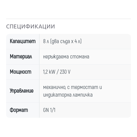
СПЕЦИФИКАЦИИ
Капацитет
8 л (два съда х 4 л)
Материал
неръждаема стомана
Мощност
1,2 kW / 230 V
механично, с термостат и
Управление
индикаторна лампичка
Формат
GN 1/1