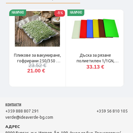
НАЛИЧНО
НАЛИЧНО
НАЛ
-11 %
Пликове за вакумиране,
Дъска за рязане
гофрирани 250/350 -
полиетилен 1/1GN,
п
23.52 €
33.13 €
100бр.
Германия
21.00 €
КОНТАКТИ
+359 888 807 291
+359 56 810 105
verde@ideaverde-bg.com
АДРЕС