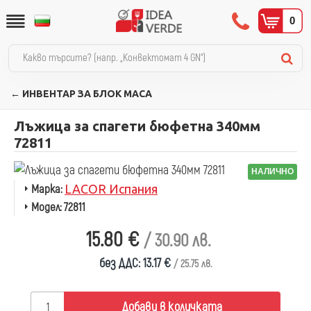
0
← ИНВЕНТАР ЗА БЛОК МАСА
Лъжица за спагети бюфетна 340мм
72811
НАЛИЧНО
Марка:
LACOR Испания
Модел:
72811
15.80 €
/ 30.90 лв.
без ДДС: 13.17 €
/ 25.75 лв.
Добави в количката