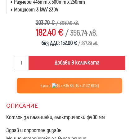
Размери:
445mm x 500mm x 250mm
Мощност:
3 kW/ 230V
203.70 €
/ 398.40 лв.
182.40 €
/ 356.74 лв.
без ДДС: 152.00 €
/ 297.29 лв.
Добави в количката
Купи с
13 x €15.86 (13 x 31.02 BGN)
ОПИСАНИЕ
Котлон за палачинки, електрически ф400 мм
Здрав и опростен дизайн
Мощно устройство за бързо печене