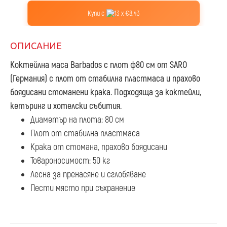
Купи с
13 x €8.43
ОПИСАНИЕ
Коктейлна маса Barbados с плот ф80 см
от SARO
(Германия) с плот от стабилна пластмаса и прахово
боядисани стоманени крака. Подходяща за коктейли,
кетъринг и хотелски събития.
Диаметър на плота: 80 см
Плот от стабилна пластмаса
Крака от стомана, прахово боядисани
Товароносимост: 50 кг
Лесна за пренасяне и сглобяване
Пести място при съхранение