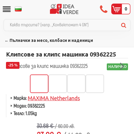
0
← Пълначки за месо, колбаси и наденици
Клипсове за клипс машинка 09362225
-25 %
НАЛИЧНО
Марка:
MAXIMA Netherlands
Модел:
09362225
Тегло:
1.05kg
30.68 €
/ 60.00 лв.